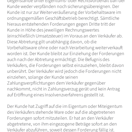
Gegenstände unter Eigentums- oder Rechtsvorbehalt darf der
Kunde weder verpfänden noch sicherungsübereignen. Der
Kunde ist nur zur Weiterveräußerung der Vorbehaltsware im
ordnungsgemäßen Geschäftsbetrieb berechtigt. Sämtliche
hieraus entstehenden Forderungen gegen Dritte tritt der
Kunde in Höhe des jeweiligen Rechnungswertes
(einschließlich Umsatzsteuer) im Voraus an den Verkäufer ab.
Diese Abtretung gilt unabhängig davon, ob die
Vorbehaltsware ohne oder nach Verarbeitung weiterverkauft
worden ist. Der Kunde bleibt zur Einziehung der Forderungen
auch nach der Abtretung ermächtigt. Die Befugnis des
Verkäufers, die Forderungen selbst einzuziehen, bleibt davon
unberührt. Der Verkäufer wird jedoch die Forderungen nicht
einziehen, solange der Kunde seinen
Zahlungsverpflichtungen dem Verkäufer gegenüber
nachkommt, nicht in Zahlungsverzug gerät und kein Antrag
auf Eröffnung eines Insolvenzverfahrens gestellt ist.
Der Kunde hat Zugriff auf die im Eigentum oder Miteigentum
des Verkäufers stehende Ware oder auf die abgetretenen
Forderungen sofort mitzuteilen. Er hat an den Verkäufer
abgetretene, von ihm eingezogene Beträge sofort an den
Verkäufer abzuführen, soweit dessen Forderung fällig ist.