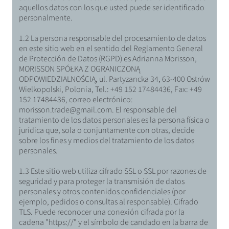
aquellos datos con los que usted puede ser identificado
personalmente.
1.2 La persona responsable del procesamiento de datos
en este sitio web en el sentido del Reglamento General
de Protección de Datos (RGPD) es Adrianna Morisson,
MORISSON SPÓŁKA Z OGRANICZONĄ
ODPOWIEDZIALNOŚCIĄ, ul. Partyzancka 34, 63-400 Ostrów
Wielkopolski, Polonia, Tel.: +49 152 17484436, Fax: +49
152 17484436, correo electrónico:
morisson.trade@gmail.com. El responsable del
tratamiento de los datos personales es la persona física o
jurídica que, sola o conjuntamente con otras, decide
sobre los fines y medios del tratamiento de los datos
personales.
1.3 Este sitio web utiliza cifrado SSL o SSL por razones de
seguridad y para proteger la transmisión de datos
personales y otros contenidos confidenciales (por
ejemplo, pedidos o consultas al responsable). Cifrado
TLS. Puede reconocer una conexión cifrada por la
cadena "https://" y el símbolo de candado en la barra de