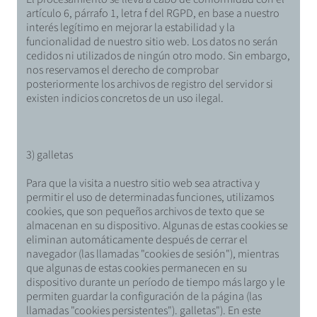
artículo 6, párrafo 1, letra f del RGPD, en base a nuestro
interés legítimo en mejorar la estabilidad y la
funcionalidad de nuestro sitio web. Los datos no serán
cedidos ni utilizados de ningún otro modo. Sin embargo,
nos reservamos el derecho de comprobar
posteriormente los archivos de registro del servidor si
existen indicios concretos de un uso ilegal.
3) galletas
Para que la visita a nuestro sitio web sea atractiva y
permitir el uso de determinadas funciones, utilizamos
cookies, que son pequeños archivos de texto que se
almacenan en su dispositivo. Algunas de estas cookies se
eliminan automáticamente después de cerrar el
navegador (las llamadas "cookies de sesión"), mientras
que algunas de estas cookies permanecen en su
dispositivo durante un período de tiempo más largo y le
permiten guardar la configuración de la página (las
llamadas "cookies persistentes"). galletas"). En este