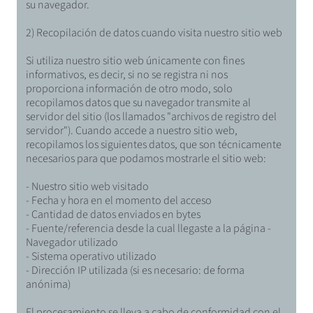
su navegador.
2) Recopilación de datos cuando visita nuestro sitio web
Si utiliza nuestro sitio web únicamente con fines
informativos, es decir, si no se registra ni nos
proporciona información de otro modo, solo
recopilamos datos que su navegador transmite al
servidor del sitio (los llamados "archivos de registro del
servidor"). Cuando accede a nuestro sitio web,
recopilamos los siguientes datos, que son técnicamente
necesarios para que podamos mostrarle el sitio web:
- Nuestro sitio web visitado
- Fecha y hora en el momento del acceso
- Cantidad de datos enviados en bytes
- Fuente/referencia desde la cual llegaste a la página -
Navegador utilizado
- Sistema operativo utilizado
- Dirección IP utilizada (si es necesario: de forma
anónima)
El procesamiento se lleva a cabo de conformidad con el