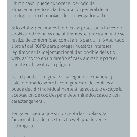
último caso, puede conocer el período de
almacenamiento en la descripción general de la
configuración de cookies de su navegador web.
Si los datos personales también se procesan a través de
cookies individuales que utilizamos, el procesamiento se
realiza de conformidad con el art. 6 párr. 1 lit. 6 Apartado
1 letra f del RGPD para proteger nuestros intereses
legítimos en la mejor funcionalidad posible del sitio
web, así como en un diseño eficaz y amigable para el
cliente de la visita a la página.
Usted puede configurar su navegador de manera que
esté informado sobre la configuración de cookies y
pueda decidir individualmente si las acepta o excluye la
aceptación de cookies para determinados casos o con
carácter general.
Tenga en cuenta que si no acepta las cookies, la
funcionalidad de nuestro sitio web puede verse
restringida.