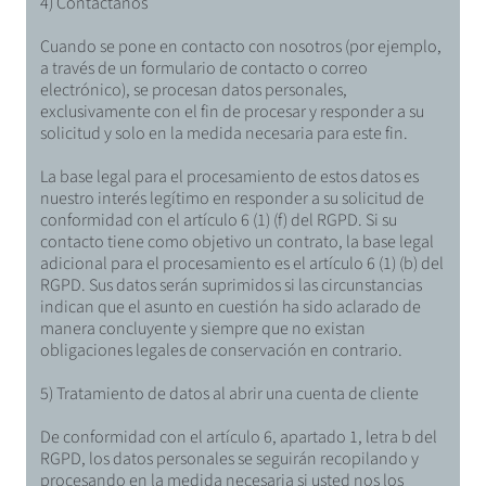
4) Contáctanos
Cuando se pone en contacto con nosotros (por ejemplo,
a través de un formulario de contacto o correo
electrónico), se procesan datos personales,
exclusivamente con el fin de procesar y responder a su
solicitud y solo en la medida necesaria para este fin.
La base legal para el procesamiento de estos datos es
nuestro interés legítimo en responder a su solicitud de
conformidad con el artículo 6 (1) (f) del RGPD. Si su
contacto tiene como objetivo un contrato, la base legal
adicional para el procesamiento es el artículo 6 (1) (b) del
RGPD. Sus datos serán suprimidos si las circunstancias
indican que el asunto en cuestión ha sido aclarado de
manera concluyente y siempre que no existan
obligaciones legales de conservación en contrario.
5) Tratamiento de datos al abrir una cuenta de cliente
De conformidad con el artículo 6, apartado 1, letra b del
RGPD, los datos personales se seguirán recopilando y
procesando en la medida necesaria si usted nos los