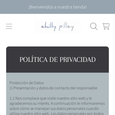
Utiliza
¡Bienvenidos a nuestra tienda!
las
IR DIRECTAMENTE AL CONTENIDO
flechas
izquierda/derecha
para
CARRITO
navegar
por
la
presentación
de
diapositivas
POLÍTICA DE PRIVACIDAD
o
desliza
hacia
la
Protección de Datos
izquierda/derecha
1) Presentación y datos de contacto del responsable
si
utilizas
1.1 Nos complace que visite nuestro sitio web y le
un
agradecemos su interés. A continuación le informaremos
dispositivo
sobre cómo se manejan sus datos personales cuando
móvil
utiliza nuestro sitio web. Los datos personales son todos