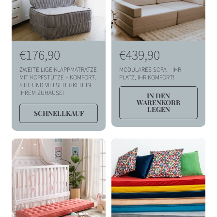
I
O
N
N
€176,90
N
€439,90
o
o
:
ZWEITEILIGE KLAPPMATRATZE
MODULARES SOFA – IHR
r
r
MIT KOPFSTÜTZE – KOMFORT,
PLATZ, IHR KOMFORT!
STIL UND VIELSEITIGKEIT IN
m
m
IHREM ZUHAUSE!
IN DEN
WARENKORB
a
a
LEGEN
SCHNELLKAUF
l
l
p
p
r
r
e
e
i
i
s
s