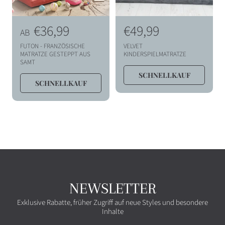
N
€36,99
N
€49,99
AB
o
o
FUTON - FRANZÖSISCHE
VELVET
r
r
MATRATZE GESTEPPT AUS
KINDERSPIELMATRATZE
SAMT
m
m
SCHNELLKAUF
a
a
SCHNELLKAUF
l
l
p
p
r
r
e
e
i
i
s
s
NEWSLETTER
Exklusive Rabatte, früher Zugriff auf neue Styles und besondere
Inhalte