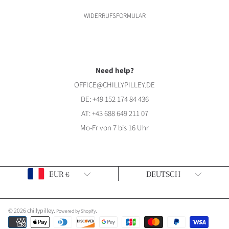
WIDERRUFSFORMULAR
Need help?
OFFICE@CHILLYPILLEY.DE
DE:
+49 152 174 84 436
AT:
+43 688 649 211 07
Mo-Fr von 7 bis 16 Uhr
Land/Region
Sprache
EUR €
DEUTSCH
© 2026 chillypilley.
.
Powered by Shopify
Zahlungsarten