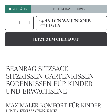
VORRÄTIG
FREE 14 DAY RETURNS
MENGE
IN DEN WARENKORB
Menge
Menge
AUSWÄHLEN
für
für
LEGEN
Beanbag
Beanbag
Sitzsack
Sitzsack
Sitzkissen
Sitzkissen
Gartenkissen
Gartenkissen
Bodenkissen
Bodenkissen
JETZT ZUM CHECKOUT
für
für
Kinder
Kinder
und
und
Erwachsene
Erwachsene
verringern
erhöhen
BEANBAG SITZSACK
SITZKISSEN GARTENKISSEN
BODENKISSEN FÜR KINDER
UND ERWACHSENE
MAXIMALER KOMFORT FÜR KINDER
UND ERWACHSENE