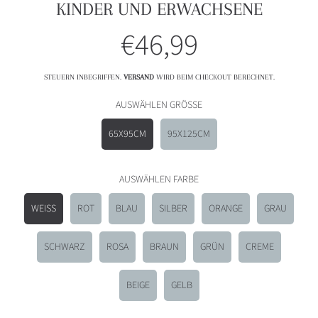
KINDER UND ERWACHSENE
€46,99
Normalpreis
STEUERN INBEGRIFFEN.
VERSAND
WIRD BEIM CHECKOUT BERECHNET.
AUSWÄHLEN GRÖSSE
65X95CM
95X125CM
AUSWÄHLEN FARBE
WEISS
ROT
BLAU
SILBER
ORANGE
GRAU
SCHWARZ
ROSA
BRAUN
GRÜN
CREME
BEIGE
GELB