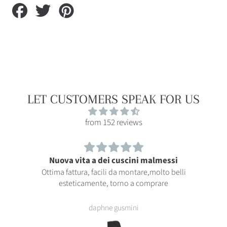
Auf
Auf
Auf
Facebook
Twitter
Pinterest
teilen
teilen
teilen
LET CUSTOMERS SPEAK FOR US
from 152 reviews
Nuova vita a dei cuscini malmessi
Ottima fattura, facili da montare,molto belli
esteticamente, torno a comprare
daphne gusmini