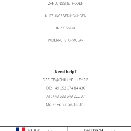
ZAHLUNGSMETHODEN
NUTZUNGSBEDINGUNGEN
IMPRESSUM
WIDERRUFSFORMULAR
Need help?
OFFICE@CHILLYPILLEY.DE
DE:
+49 152 174 84 436
AT:
+43 688 649 211 07
Mo-Fr von 7 bis 16 Uhr
Land/Region
Sprache
EUR €
DEUTSCH