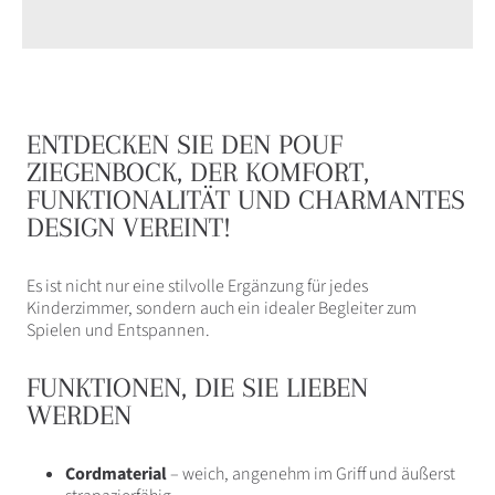
–
–
Weichheit
Weichheit
und
und
Spaß
Spaß
in
in
einem!
einem!
verringern
erhöhen
ENTDECKEN SIE DEN POUF
ZIEGENBOCK, DER KOMFORT,
FUNKTIONALITÄT UND CHARMANTES
DESIGN VEREINT!
Es ist nicht nur eine stilvolle Ergänzung für jedes
Kinderzimmer, sondern auch ein idealer Begleiter zum
Spielen und Entspannen.
FUNKTIONEN, DIE SIE LIEBEN
WERDEN
Cordmaterial
– weich, angenehm im Griff und äußerst