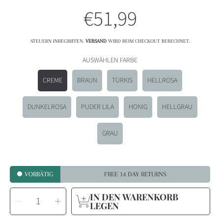
€51,99
Normalpreis
STEUERN INBEGRIFFEN.
VERSAND
WIRD BEIM CHECKOUT BERECHNET.
AUSWÄHLEN FARBE
CREME
BRAUN
TÜRKIS
HELLROSA
DUNKELROSA
PUDER LILA
HONIG
HELLGRAU
GRAU
VORRÄTIG
FREE 14 DAY RETURNS
MENGE
IN DEN WARENKORB
Menge
Menge
AUSWÄHLEN
für
für
LEGEN
Ziegenbock
Ziegenbock
Pouf
Pouf