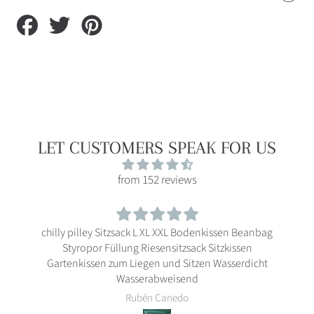
Auf
Auf
Auf
Facebook
Twitter
Pinterest
teilen
teilen
teilen
LET CUSTOMERS SPEAK FOR US
from 152 reviews
odenkissen Beanbag
Rattan-Möbelkissen mit Kede
ack Sitzkissen
tzen Wasserdicht
nd
Sabine Puschner