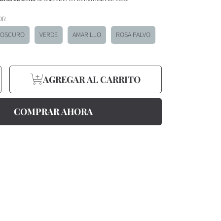
r
OR
 OSCURO
VERDE
AMARILLO
ROSA PALVO
umentar
AGREGAR AL CARRITO
d
antidad
ara
ojín
ivo
ecorativo
ube
PELO
ERCIOPELO
COMPRAR AHORA