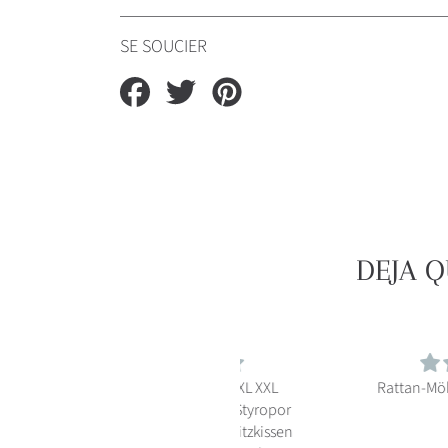
SE SOUCIER
Compartir
Compartir
Guardar
en
en
en
Facebook
Twitter
Pinterest
DEJA 
chilly pilley Sitzsack L XL XXL
Rattan-Möbelkissen mit 
Bodenkissen Beanbag Styropor
üllung Riesensitzsack Sitzkissen