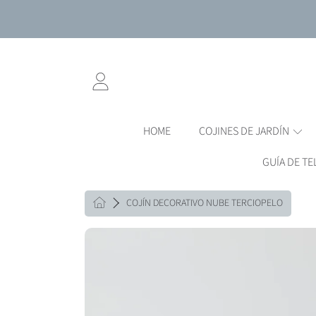
IR DIRECTAMENTE AL CONTENIDO
INICIAR
SESIÓN
HOME
COJINES DE JARDÍN
GUÍA DE TE
HOME
COJÍN DECORATIVO NUBE TERCIOPELO
IR DIRECTAMENTE A LA INFO