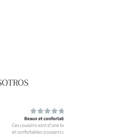
SOTROS
eaux et confortables
chilly pilley Sitzsack L XL XXL
ssins sont d'une belle tenue
Bodenkissen Beanbag Styropo
rtables (coussins d'assise et
Füllung Riesensitzsack Sitzkiss