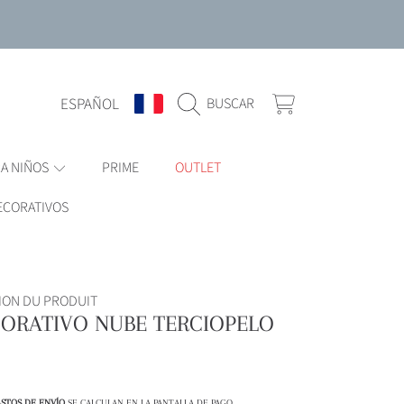
IDIOMA
PAÍS/REGIÓN
CARRITO
ESPAÑOL
BUSCAR
RA NIÑOS
PRIME
OUTLET
ECORATIVOS
ION DU PRODUIT
CORATIVO NUBE TERCIOPELO
STOS DE ENVÍO
SE CALCULAN EN LA PANTALLA DE PAGO.