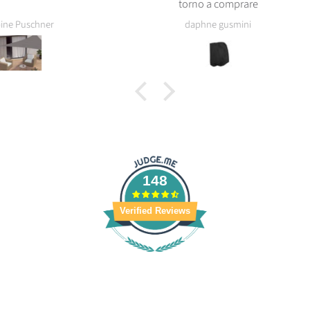
torno a comprare
de dos
bonne 
daphne gusmini
148
Verified Reviews