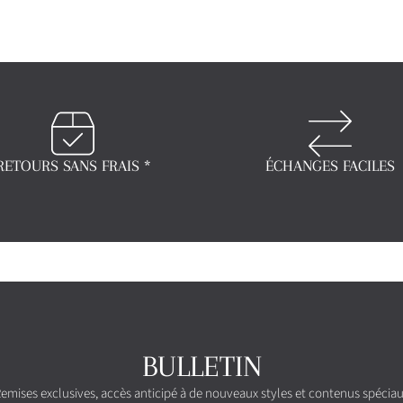
RETOURS SANS FRAIS *
ÉCHANGES FACILES
BULLETIN
emises exclusives, accès anticipé à de nouveaux styles et contenus spécia