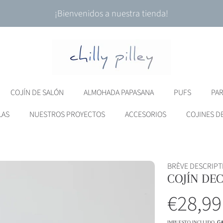
¡Bienvenidos a nuestra tienda!
COJÍN DE SALÓN
ALMOHADA PAPASANA
PUFS
PA
LAS
NUESTROS PROYECTOS
ACCESORIOS
COJINES D
BRÈVE DESCRIPT
COJÍN DE
RMACIÓN DEL PRODUCTO
Precio
€28,99
IMPUESTO INCLUIDO.
GA