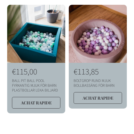
C
T
I
O
N
:
P
€115,00
P
€113,85
r
r
BALL PIT BALL POOL
BOLTGROP RUND MJUK
i
i
FYRKANTIG MJUK FÖR BARN
BOLLBASSÄNG FÖR BARN
PLASTBOLLAR LEKA BILJARD
x
x
ACHAT RAPIDE
h
h
ACHAT RAPIDE
a
a
b
b
i
i