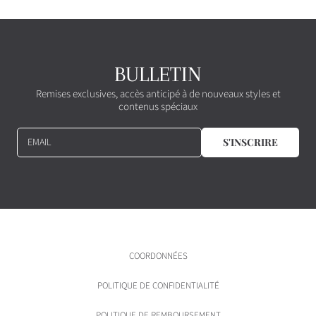
t
t
u
u
e
e
l
l
BULLETIN
Remises exclusives, accès anticipé à de nouveaux styles et
contenus spéciaux
EMAIL
S'INSCRIRE
COORDONNÉES
POLITIQUE DE CONFIDENTIALITÉ
POLITIQUE DE REMBOURSEMENT