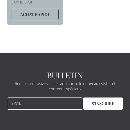
r
SAMMETSPUFF
i
ACHAT RAPIDE
x
h
a
b
i
t
u
e
BULLETIN
l
Remises exclusives, accès anticipé à de nouveaux styles et
contenus spéciaux
EMAIL
S'INSCRIRE