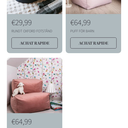
P
€29,99
P
€64,99
r
r
RUNDT OXFORD FOTSTÅND
PUFF FÖR BARN
i
i
ACHAT RAPIDE
ACHAT RAPIDE
x
x
h
h
a
a
b
b
i
i
t
t
u
u
e
e
l
l
P
€64,99