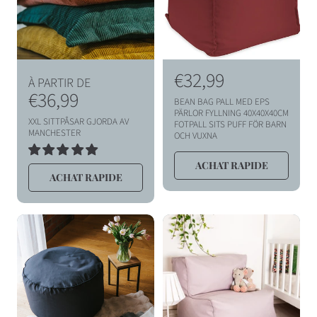
I
O
N
P
P
€32,99
À PARTIR DE
r
€36,99
r
:
BEAN BAG PALL MED EPS
i
i
PÄRLOR FYLLNING 40X40X40CM
XXL SITTPÅSAR GJORDA AV
FOTPALL SITS PUFF FÖR BARN
x
x
MANCHESTER
OCH VUXNA
h
h
6
ACHAT RAPIDE
TOTAL
a
a
ACHAT RAPIDE
DES
AVIS
b
b
i
i
t
t
u
u
e
e
l
l