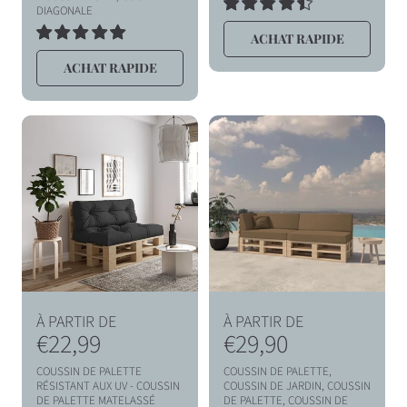
h
h
DIAGONALE
2
TOTAL
a
a
ACHAT RAPIDE
2
DES
TOTAL
AVIS
b
b
ACHAT RAPIDE
DES
i
i
AVIS
t
t
u
u
e
e
l
l
P
P
À PARTIR DE
À PARTIR DE
r
€22,99
r
€29,90
i
i
COUSSIN DE PALETTE
COUSSIN DE PALETTE,
x
x
RÉSISTANT AUX UV - COUSSIN
COUSSIN DE JARDIN, COUSSIN
DE PALETTE MATELASSÉ
DE PALETTE, COUSSIN DE