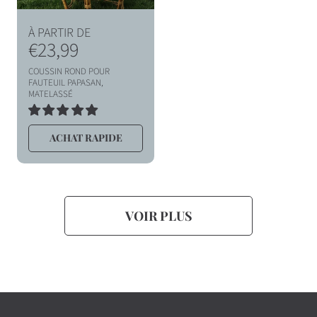
P
À PARTIR DE
r
€23,99
i
COUSSIN ROND POUR
x
FAUTEUIL PAPASAN,
MATELASSÉ
h
8
a
TOTAL
ACHAT RAPIDE
DES
b
AVIS
i
t
u
VOIR PLUS
e
l