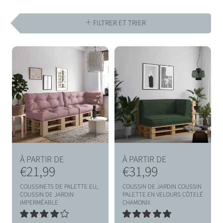
E
C
FILTRER ET TRIER
T
I
O
N
:
P
P
À PARTIR DE
À PARTIR DE
r
€21,99
r
€31,99
i
i
COUSSINETS DE PALETTE EU,
COUSSIN DE JARDIN COUSSIN
x
x
COUSSIN DE JARDIN
PALETTE EN VELOURS CÔTELÉ
IMPERMÉABLE
CHAMONIX
h
h
20
16