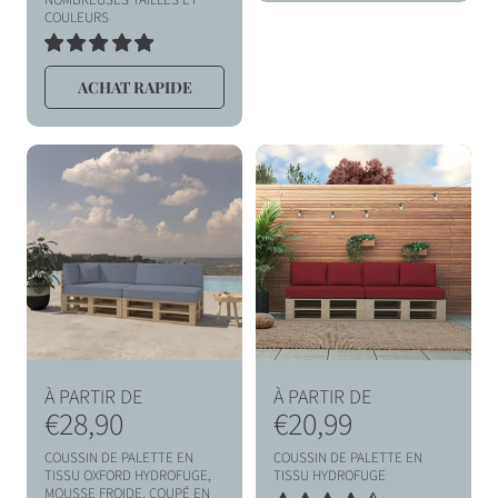
i
i
COULEURS
t
t
1
TOTAL
u
u
ACHAT RAPIDE
DES
AVIS
e
e
l
l
P
P
À PARTIR DE
À PARTIR DE
r
€28,90
r
€20,99
i
i
COUSSIN DE PALETTE EN
COUSSIN DE PALETTE EN
x
x
TISSU OXFORD HYDROFUGE,
TISSU HYDROFUGE
MOUSSE FROIDE, COUPÉ EN