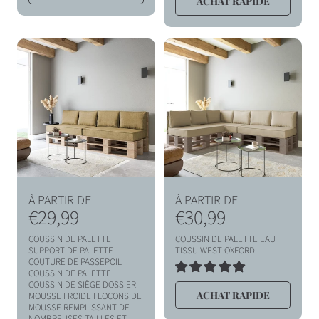
ACHAT RAPIDE
AVIS
DES
b
b
AVIS
i
i
t
t
u
u
e
e
l
l
P
P
À PARTIR DE
À PARTIR DE
r
€29,99
r
€30,99
i
i
COUSSIN DE PALETTE
COUSSIN DE PALETTE EAU
x
x
SUPPORT DE PALETTE
TISSU WEST OXFORD
COUTURE DE PASSEPOIL
h
h
COUSSIN DE PALETTE
5
COUSSIN DE SIÈGE DOSSIER
TOTAL
a
a
ACHAT RAPIDE
MOUSSE FROIDE FLOCONS DE
DES
MOUSSE REMPLISSANT DE
AVIS
b
b
NOMBREUSES TAILLES ET