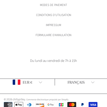
MODES DE PAIEMENT
CONDITIONS D'UTILISATION
IMPRESSUM
FORMULAIRE D'ANNULATION
Du lundi au vendredi de 7h à 15h
Pays/Région
Langue
EUR €
FRANÇAIS
© 2026 chillypilley.
.
Commerce électronique propulsé par Shopify
Modes