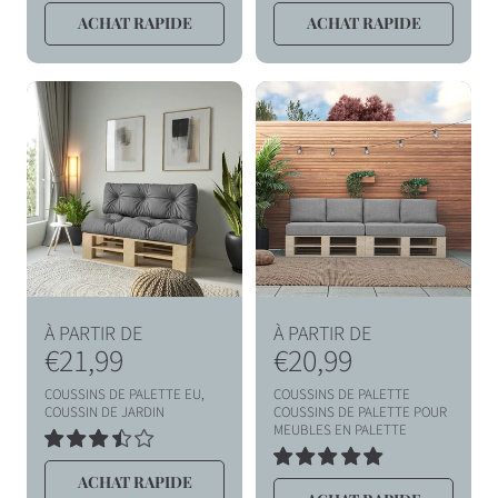
a
a
TOTAL
TOTAL
ACHAT RAPIDE
ACHAT RAPIDE
DES
DES
b
b
AVIS
AVIS
i
i
t
t
u
u
e
e
l
l
P
P
À PARTIR DE
À PARTIR DE
r
€21,99
r
€20,99
i
i
COUSSINS DE PALETTE EU,
COUSSINS DE PALETTE
x
x
COUSSIN DE JARDIN
COUSSINS DE PALETTE POUR
MEUBLES EN PALETTE
h
h
2
TOTAL
5
a
a
ACHAT RAPIDE
DES
TOTAL