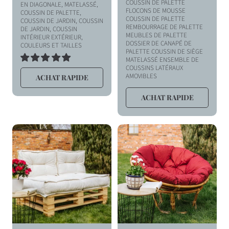
i
i
COUSSIN DE PALETTE
EN DIAGONALE, MATELASSÉ,
x
x
FLOCONS DE MOUSSE
COUSSIN DE PALETTE,
COUSSIN DE PALETTE
COUSSIN DE JARDIN, COUSSIN
h
h
REMBOURRAGE DE PALETTE
DE JARDIN, COUSSIN
MEUBLES DE PALETTE
INTÉRIEUR EXTÉRIEUR,
a
a
DOSSIER DE CANAPÉ DE
COULEURS ET TAILLES
PALETTE COUSSIN DE SIÈGE
b
b
MATELASSÉ ENSEMBLE DE
1
i
i
COUSSINS LATÉRAUX
TOTAL
AMOVIBLES
ACHAT RAPIDE
DES
t
t
AVIS
u
u
ACHAT RAPIDE
e
e
l
l