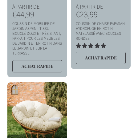
P
P
À PARTIR DE
À PARTIR DE
r
€44,99
r
€23,99
i
i
COUSSIN DE MOBILIER DE
COUSSIN DE CHAISE PAPASAN
x
x
JARDIN ASPEN - TISSU
HYDROFUGE EN ROTIN
BOUCLÉ DOUX ET RÉSISTANT,
MATELASSÉ AVEC BOUCLES
h
h
PARFAIT POUR LES MEUBLES
RONDES
DE JARDIN ET EN ROTIN DANS
a
a
LE JARDIN ET SUR LA
6
TERRASSE
TOTAL
b
b
ACHAT RAPIDE
DES
i
i
AVIS
ACHAT RAPIDE
t
t
u
u
e
e
l
l