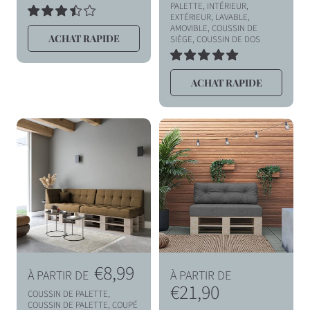
h
h
PALETTE, INTÉRIEUR,
EXTÉRIEUR, LAVABLE,
2
a
a
AMOVIBLE, COUSSIN DE
TOTAL
ACHAT RAPIDE
SIÈGE, COUSSIN DE DOS
DES
b
b
AVIS
i
i
2
TOTAL
t
t
ACHAT RAPIDE
DES
AVIS
u
u
e
e
l
l
P
€8,99
P
À PARTIR DE
À PARTIR DE
r
r
€21,90
COUSSIN DE PALETTE,
COUSSIN DE PALETTE, COUPÉ