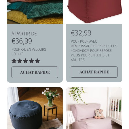
I
O
N
P
P
€32,99
À PARTIR DE
r
€36,99
r
:
POUF POUF AVEC
i
i
REMPLISSAGE DE PERLES EPS
POUF XXL EN VELOURS
40X40X40CM POUF REPOSE-
x
x
CÔTELÉ
PIEDS POUR ENFANTS ET
ADULTES
h
h
6
TOTAL
a
a
ACHAT RAPIDE
ACHAT RAPIDE
DES
AVIS
b
b
i
i
t
t
u
u
e
e
l
l