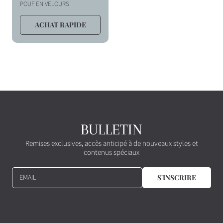
r
POUF EN VELOURS
i
ACHAT RAPIDE
x
h
a
b
i
t
u
e
BULLETIN
l
Remises exclusives, accès anticipé à de nouveaux styles et
contenus spéciaux
EMAIL
S'INSCRIRE