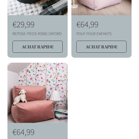
P
€29,99
P
€64,99
r
r
REPOSE-PIEDS ROND OXFORD
POUF POUR ENFANTS
i
i
ACHAT RAPIDE
ACHAT RAPIDE
x
x
h
h
a
a
b
b
i
i
t
t
u
u
e
e
l
l
P
€64,99