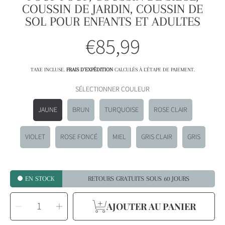
COUSSIN DE JARDIN, COUSSIN DE
SOL POUR ENFANTS ET ADULTES
€85,99
Prix
habituel
TAXE INCLUSE.
FRAIS D'EXPÉDITION
CALCULÉS À L'ÉTAPE DE PAIEMENT.
SÉLECTIONNER COULEUR
JAUNE
BRUN
TURQUOISE
ROSE CLAIR
VIOLET
ROSE FONCÉ
MIEL
GRIS CLAIR
GRIS
EN STOCK
RETOURS GRATUITS SOUS 60 JOURS
SÉLECTIONNEZ
Diminuer
Augmenter
LA
AJOUTER AU PANIER
la
la
QUANTITÉ
quantité
quantité
pour
pour