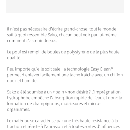
Pouf
Pouf
pouf,
pouf,
coussin
coussin
de
de
siège,
siège,
coussin
coussin
de
de
jardin,
jardin,
coussin
coussin
Il n'est pas nécessaire d'écrire grand-chose, tout le monde
de
de
sol
sol
sait à quoi ressemble Sako, chacun peut voir par lui-même
pour
pour
enfants
enfants
comment s'asseoir dessus.
et
et
adultes
adultes
Le pouf est rempli de boules de polystyrène de la plus haute
qualité.
Peu importe qu'elle soit sale, la technologie Easy Clean®
permet d'enlever facilement une tache fraîche avec un chiffon
doux et humide.
Sako a été soumise à un « bain » non désiré ? L'imprégnation
hydrophobe empêche l'absorption rapide de l'eau et donc la
formation de champignons, moisissures et micro-
organismes.
Le matériau se caractérise par une très haute résistance à la
traction et résiste à l'abrasion et à toutes sortes d'influences