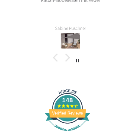
Rattan-Möbelkissen mit Keder
Sabine Puschner
148
Verified Reviews