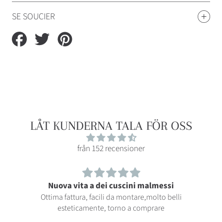
SE SOUCIER
Partager
Tweeter
Épingler
sur
sur
sur
Facebook
Twitter
Pinterest
LÅT KUNDERNA TALA FÖR OSS
från 152 recensioner
Nuova vita a dei cuscini malmessi
Ottima fattura, facili da montare,molto belli
esteticamente, torno a comprare