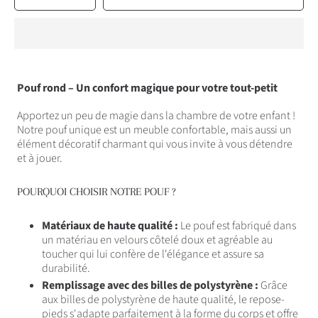
la
la
quantité
quantité
pour
pour
Pouf
Pouf
rond
rond
en
en
velours
velours
côtelé,
côtelé,
parfait
parfait
pour
pour
un
un
enfant
enfant
Pouf rond – Un confort magique pour votre tout-petit
-
-
confort
confort
pour
pour
votre
votre
Apportez un peu de magie dans la chambre de votre enfant !
petit
petit
Notre pouf unique est un meuble confortable, mais aussi un
élément décoratif charmant qui vous invite à vous détendre
et à jouer.
POURQUOI CHOISIR NOTRE POUF ?
Matériaux de haute qualité :
Le pouf est fabriqué dans
un matériau en velours côtelé doux et agréable au
toucher qui lui confère de l'élégance et assure sa
durabilité.
Remplissage avec des billes de polystyrène :
Grâce
aux billes de polystyrène de haute qualité, le repose-
pieds s'adapte parfaitement à la forme du corps et offre