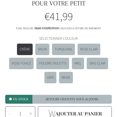
POUR VOTRE PETIT
€41,99
Prix
habituel
TAXE INCLUSE.
FRAIS D'EXPÉDITION
CALCULÉS À L'ÉTAPE DE PAIEMENT.
SÉLECTIONNER COULEUR
CRÉME
BRUN
TURQUOISE
ROSE CLAIR
ROSE FONCÉ
POUDRE VIOLETTE
MIEL
GRIS CLAIR
GRIS
BEIGE
EN STOCK
RETOURS GRATUITS SOUS 60 JOURS
SÉLECTIONNEZ
Diminuer
Augmenter
LA
AJOUTER AU PANIER
QUANTITÉ