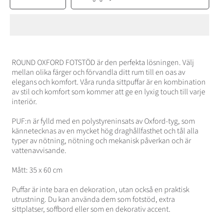
la
la
QUANTITÉ
quantité
quantité
pour
pour
RUNDT
RUNDT
OXFORD
OXFORD
FOTSTÅND
FOTSTÅND
ROUND OXFORD FOTSTÖD är den perfekta lösningen. Välj
mellan olika färger och förvandla ditt rum till en oas av
elegans och komfort. Våra runda sittpuffar är en kombination
av stil och komfort som kommer att ge en lyxig touch till varje
interiör.
PUF:n är fylld med en polystyreninsats av Oxford-tyg, som
kännetecknas av en mycket hög draghållfasthet och tål alla
typer av nötning, nötning och mekanisk påverkan och är
vattenavvisande.
Mått: 35 x 60 cm
Puffar är inte bara en dekoration, utan också en praktisk
utrustning. Du kan använda dem som fotstöd, extra
sittplatser, soffbord eller som en dekorativ accent.