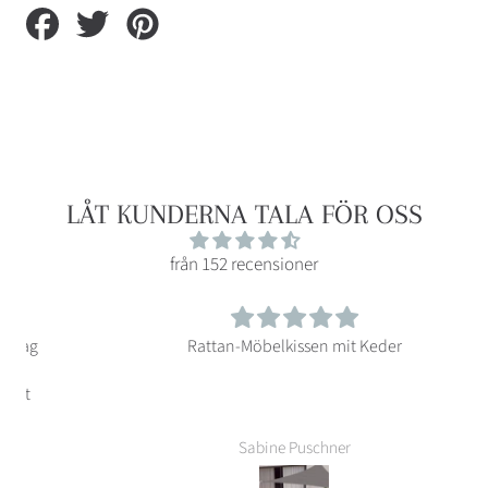
Partager
Tweeter
Épingler
sur
sur
sur
Facebook
Twitter
Pinterest
LÅT KUNDERNA TALA FÖR OSS
från 152 recensioner
Rattan-Möbelkissen mit Keder
Sabine Puschner