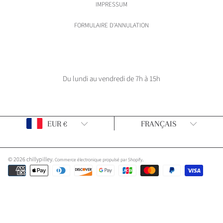
IMPRESSUM
FORMULAIRE D'ANNULATION
Du lundi au vendredi de 7h à 15h
Pays/Région
Langue
EUR €
FRANÇAIS
© 2026 chillypilley.
.
Commerce électronique propulsé par Shopify
Modes
de
paiement
Utilisez
les
flèches
gauche/droite