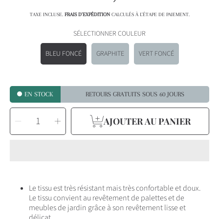
habituel
TAXE INCLUSE.
FRAIS D'EXPÉDITION
CALCULÉS À L'ÉTAPE DE PAIEMENT.
SÉLECTIONNER COULEUR
BLEU FONCÉ
GRAPHITE
VERT FONCÉ
EN STOCK
RETOURS GRATUITS SOUS 60 JOURS
SÉLECTIONNEZ
Diminuer
Augmenter
LA
AJOUTER AU PANIER
la
la
QUANTITÉ
quantité
quantité
pour
pour
Housse
Housse
housse
housse
de
de
protection
protection
housse
housse
pour
pour
meuble
meuble
palette
palette
Le tissu est très résistant mais très confortable et doux.
Le tissu convient au revêtement de palettes et de
meubles de jardin grâce à son revêtement lisse et
délicat.